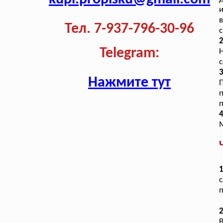
и
в
Тел. 7-937-796-30-96
с
Telegram:
с
3
Нажмите тут
п
4
М
1
с
п
2
В