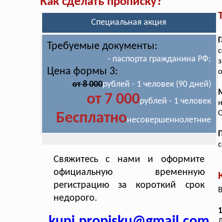
Как сделать прописку?
Специальная акция
Г
Требуемые документы:
- паспорта гражданина РФ;
з
Цена формы 3:
о
от 8 000
рублей - 1 человек (90 дней)
от 7 000
рублей - 1 человек
н
О
Бесплатно
несовершеннолетние
Свяжитесь с нами и оформите
официальную временную
регистрацию за короткий срок
В
недорого.
1
kupi.propisku@gmail.com
Д