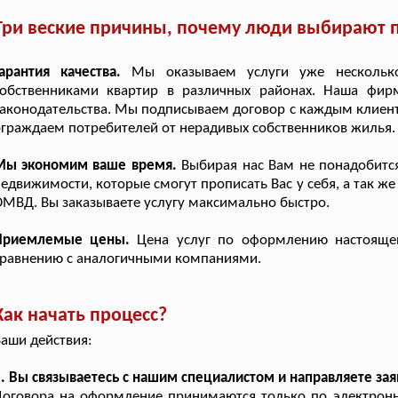
Три веские причины, почему люди выбирают п
арантия качества.
Мы оказываем услуги уже нескольк
собственниками квартир в различных районах. Наша фир
аконодательства. Мы подписываем договор с каждым клиент
граждаем потребителей от нерадивых собственников жилья.
Мы экономим ваше время.
Выбирая нас Вам не понадобится
едвижимости, которые смогут прописать Вас у себя, а так ж
МВД. Вы заказываете услугу максимально быстро.
Приемлемые цены.
Цена услуг по оформлению настоящей
сравнению с аналогичными компаниями.
Как начать процесс?
аши действия:
. Вы связываетесь с нашим специалистом и направляете зая
оговора на оформление принимаются только по электронно