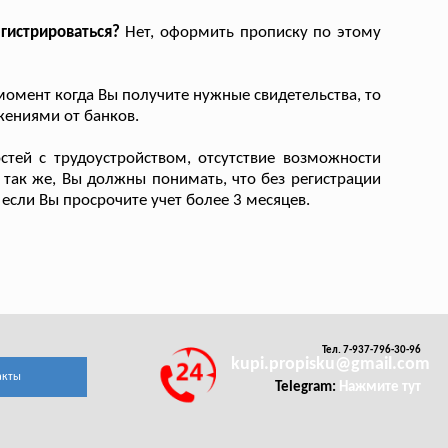
гистрироваться?
Нет, оформить прописку по этому
 момент когда Вы получите нужные свидетельства, то
жениями от банков.
тей с трудоустройством, отсутствие возможности
. так же, Вы должны понимать, что без регистрации
 если Вы просрочите учет более 3 месяцев.
Тел. 7-937-796-30-96
kupi.propisku@gmail.com
акты
Telegram:
Нажмите тут