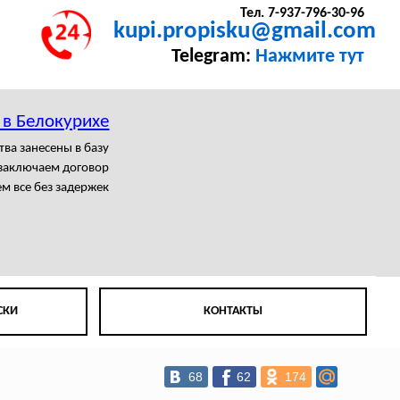
Тел. 7-937-796-30-96
kupi.propisku@gmail.com
Telegram:
Нажмите тут
 в Белокурихе
тва занесены в базу
заключаем договор
 все без задержек
СКИ
КОНТАКТЫ
68
62
174