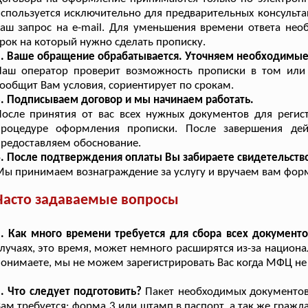
спользуется исключительно для предварительных консульта
аш запрос на e-mail. Для уменьшения времени ответа нео
рок на который нужно сделать прописку.
2. Ваше обращение обрабатывается. Уточняем необходимы
Наш оператор проверит возможность прописки в том или 
ообщит Вам условия, сориентирует по срокам.
. Подписываем договор и мы начинаем работать.
После принятия от вас всех нужных документов для реги
процедуре оформления прописки. После завершения де
редоставляем обоснование.
. После подтверждения оплаты Вы забираете свидетельство
ы принимаем вознаграждение за услугу и вручаем вам фор
Часто задаваемые вопросы
. Как много времени требуется для сбора всех документо
лучаях, это время, может немного расширятся из-за национ
онимаете, мы не можем зарегистрировать Вас когда МФЦ не 
. Что следует подготовить?
Пакет необходимых документов 
ам требуется: форма 3 или штамп в паспорт, а так же гражд